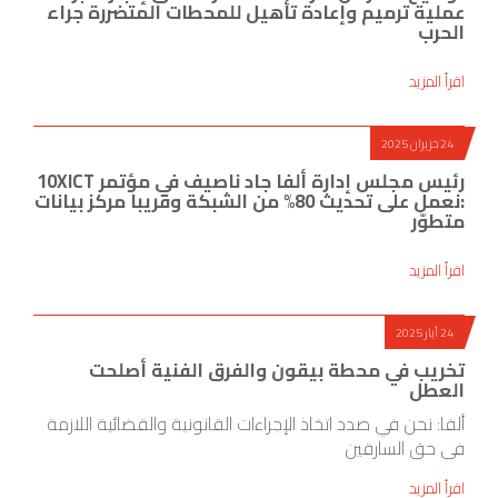
عملية ترميم وإعادة تأهيل للمحطات المتضررة جراء
الحرب
اقرأ المزيد
24 حزيران 2025
رئيس مجلس إدارة ألفا جاد ناصيف في مؤتمر 10XICT
:نعمل على تحديث 80% من الشبكة وقريبا مركز بيانات
متطوّر
اقرأ المزيد
24 أيار 2025
تخريب في محطة بيقون والفرق الفنية أصلحت
العطل
ألفا: نحن في صدد اتخاذ الإجراءات القانونية والقضائية اللازمة
في حق السارقين
اقرأ المزيد