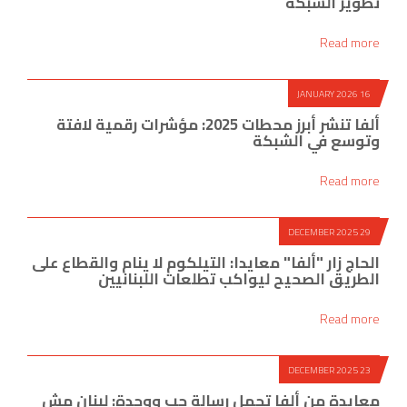
تطوير الشبكة
Read more
16 JANUARY 2026
ألفا تنشر أبرز محطات 2025: مؤشرات رقمية لافتة
وتوسع في الشبكة
Read more
29 DECEMBER 2025
الحاج زار "ألفا" معايدا: التيلكوم لا ينام والقطاع على
الطريق الصحيح ليواكب تطلعات اللبنانيين
Read more
23 DECEMBER 2025
معايدة من ألفا تحمل رسالة حب ووحدة: لبنان مش