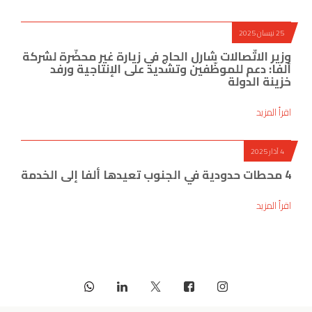
25 نيسان 2025
وزير الاتّصالات شارل الحاج في زيارة غير محضّرة لشركة
ألفا: دعم للموظّفين وتشديد على الإنتاجية ورفد
خزينة الدولة
اقرأ المزيد
4 آذار 2025
4 محطات حدودية في الجنوب تعيدها ألفا إلى الخدمة
اقرأ المزيد