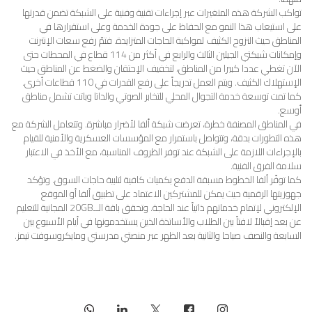
تواكب الشركة هذه المتغيرات عبر إجراءات تقنية وفنية على الشبكة تضمن قدرتها
على استيعاب هذا النمو مع الحفاظ على جودة الخدمة وعلى استقرارها في
المناطق حيث النزوح الكثيف لمواكبة الحاجات المتزايدة. فتمّ رفع سعات الإنترنت
وإمكانات شبكتي الجيلين الثالث والرابع في أكثر من 114 قطاع في المحطات حتى
الآن تغطي عددا كبيرا من المناطق، لتخفيف الإحتقان والضغط عن المناطق حيث
الإستهلاك الكثيف. ويتم العمل تدريجاً على رفع القدرات في 110 قطاعات أخرى.
كما تمت توسعة خدمة التجوال المحلي للتخابر الصوتي والداتا وباتت تشمل مناطق
أوسع.
في المناطق المصنفة خطرة، تعرضت شبكة ألفا لأضرار مباشرة. وتتعامل الشركة مع
هذه التطورات بدقة، وتتواصل باستمرار مع المؤسسات العسكرية والأمنية للقيام
بالإجراءات اللازمة على الشبكة عند توفر الظروف المناسبة، مع الأخذ في الاعتبار
سلامة الفرق الفنية.
كما توفّر ألفا الخطوط مسبقة الدفع بكميات كافية لتلبية حاجات السوق. وتؤكد
جهوزيتها الرقمية حيث يمكن للمشتركين الاعتماد على تطبيق ألفا أو الموقع
الإلكتروني لإتمام خدماتهم ذاتياً عند الحاجة. وتحقق باقة الــ20GB المجانية للتعليم
عن بعد إقبالاً لافتاً بين الطلاب والأساتذة الذين يستخدمونها في أيام الأسبوع بين
السابعة والنصف صباحا والثانية بعد الظهر عبر منصتي مدرستي ومايكروسوفت تيمز.