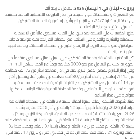
بيروت - لبنان في 1 نيسان 2026
: تتعامل شركة ألفا
مع المتغيرات والمستجدات على الشبكة في ظل الظروف الاستثنائية القائمة مستندة
إلى خطة الإستجابة 24/7، مع التزام تام بتأمين إستمرارية الخدمة للمشتركين
بالتنسيق الوثيق مع وزارة الإتصالات.
تُظهر المؤشرات على الشبكة بعد شهر على الحرب، مستوى عالياً من الاستجابة
التشغيلية والبشرية والقدرة على التكيّف مع التحديات المتزايدة بغية مواكبة حاجات
المواطنين، سواء نتيجة النزوح أو الارتفاع الكبير في استخدام الخدمات، وخاصة لجهة
استهلاك الإنترنت.
تُبيّن المؤشرات المتعلقة بخدمة المشتركين، على سبيل المثال، مستوى متقدماً من
الجهوزية، حيث يتم التعامل مع نحو 3000 مكالمة يومياً عبر الخط الساخن الـ 111.
وفي إطار الالتزام بتقديم الدعم اللازم، تمت في آذار معالجة أكثر من 72 ألف مكالمة
عبر الـ111، إضافة إلى اتمام أكثر من 80 ألف معاملة في متاجر ألفا، وتسجيل أكثر
من 13 ألف تفاعل مع المشتركين عبر القنوات الرقمية المخصصة للمساعدة، بما
فيها صفحات التواصل الإجتماعي وخدمة المحادثة الفورية وقناة الواتساب، وكلها
متوافرة على مدار الساعة.
تقنيّاً، شهدت الشبكة ارتفاعاً سنوياً اجمالياً بنسبة 29 بالمئة في استخدام البيانات مع
نهاية آذار 2026، وارتفاعاً شهرياً بنسبة 12 بالمئة في آذار 2026 مقارنة بشباط
2026، مع زيادة لافتة سُجّلت في عدد من المناطق نتيجة حركة النزوح. وسجّل
قضاء الشوف الإرتفاع الأكبر بنسبة 101 بالمئة في استهلاك الإنترنت، يليه قضاء عاليه
بنسبة 78 بالمئة، ثم قضاء جزين 72 بالمئة، وقضاء راشيا 37 بالمئة، وقضاء صيدا 32
بالمئة، وبيروت 21 بالمئة، فيما بلغت الزيادة في قضاءي جبيل والبترون 17 بالمئة لكل
منهما.