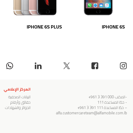
IPHONE 6S PLUS
IPHONE 6S
المركز الإعلامي
-المكتب
000 391 3 961+
البيانات الصحفية
- خطّ المساعدة
111
حقائق وأرقام
– خطّ المساعدة
111 391 3 961+
الجوائز والشهادات
alfa.customercareteam@alfamobile.com.lb