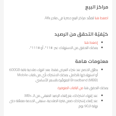
مراكز البيع
اضغط هنا
لتفقّد مراكز البيع حصريا في متاجر Alfa.
كيّفيّة التحقق من الرصيد
إضغط هنا
يمكنك التحقق من الاستهلاك عبر: #11*، أو #111*،
معلومات هامة
يطبّق الخصم عند شراء العرض فقط. بعد انتهاء صلاحية باقة 600GB
أو استهلاكها بالكامل، يمكنك الاشتراك بأي من باقات Mobile
Broadband (MBB) المتوفّرة بالسعر الأساسي.
يمكنك التحقق هنا
من الباقات المتوفرة
عند إنتهاء اشتراكك، يتم إلغاء الرصيد المتبقي من الـ MBs.
عند إلغاء إشتراكك ضمن فترة الصلاحية، ستبقى الخدمة مفعّلة حتى
نهاية الـ90 يوم