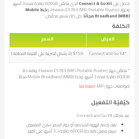
احصل على
Connect & Go Kit
الذي يتضمّن 600GB صالحة لمدة 3 أشهر،
وجهاز Huawei E5783 (MiFi Portable Router)، و
خط Mobile
Broadband (MBB) مجانًا
، كل ذلك بسعر مخفّض.
الكلفة
العرض
السعر
*Connect and Go Kit
$159 (لا يشمل الضريبة على القيمة المضافة )
* يتضمّن جهاز Huawei E5783 (MiFi Portable Router)، وباقة داتا
600GB صالحة لمدة 3 أشهر، وخط Mobile Broadband (MBB) مجانًا.
لمواصفات جهاز MiFi،
اضغط هنا
كيّفيّة التفعيل
عند شرائك Connect and Go KIt:
عليك إحضار الهوية الشخصية أو جواز السفر ساري المفعول.
سيتم تفعيل باقة داتا 600GB صالحة لـ 3 أشهر على الفور.