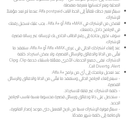
المحلية ويتم احتسابها بتعرفة منفصلة.
سيتمّ تغيير خطك تلقائياً إلى الخط الثابت Alfa postpaid عندما لم تعد مؤهلاً
للإشتراك.
لتتمكن من الرشتراك في Alfa +MAX أو +Alfa A ، يجب عليك تسجيل رقمك
في البرنامج داخل جامعتك.
سوف تكون بحاجة إلى رقم الطالب الخاص بك لإرساله عبر رسالة قصيرة
للإشتراك.
عند إلغاء اشتراكك الحالي في عرض Alfa +MAX أو +Alfa A، ستفقد ما
تبقّى من الداتا والدقائق والرسائل القصيرة، ولا يمكن استرداد كلفة
الاشتراك. تبقى جميع الخدمات الأخرى مفعّلة باستثناء خدمة Clip، وClip
Alert، وCall Divert.
عند تعديل برنامجك إلى أي من برامج +Alfa A:
- سيتم إلغاء البرنامج الحالي وستفقد ما تبقّى من الداتا والدقائق والرسائل
القصيرة.
- كلفة الاشتراك غير قابلة للاسترداد.
- ستحصل على داتا ودقائق ورسائل قصيرة محسوبة بنسبة تناسب البرنامج
الجديد.
- سيتمّ فوترة الإشتراك نسبيَا من تاريخ التفعيل حتى موعد إصدار الفاتورة.،
بالإضافة إلى كلفة شهر مقدمًا.