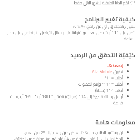
* تتراكم الداتا المتبقية للشهر التالي فقط
كيفية تغيير البرنامج
لتغيير برنامجك إلى أي من برامج: +Alfa A
اتصل على 111 أو تواصل معنا عبر قنواتنا على وسائل التواصل الاجتماعي على مدار
الساعة.
كيّفيّة التحقق من الرصيد
إضغط هنا
تطبيق
Alfa Mobile
أطلب #11*
أطلب #111* وإتبع الخطوات
أطلب 114 (مجاناً)
أرسل رسالة قصيرة إلى 114 (مجانيّة) تتضمّن "BILL" أو "FACT" أو رسالة
فارغة
معلومات هامة
لن يستفيد الطلاب من هذا العرض حين يبلغون الـ 25 من العمر.
المكالمات إلى الأرقام المؤلفة من 4 أرقام غير مشمولة ضمن الدقائق