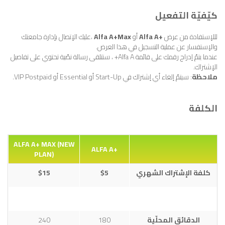
كيّفيّة التفعيل
لللإستفادة من عرض
+Alfa A
أو
Alfa A+Max
،عليك الإتصال بإدارة جامعتك
والإستفسار عن عملية التسجيل في هذا العرض.
عندما يتمّ إدراج رقمك على قائمة Alfa A+ ، ستتلقى رسالة نصّية تحتوي على تفاصيل
الإشتراك.
ملاحظة
: سيتمّ إلغاء أي إشتراك في Start-Up أو Essential أو VIP Postpaid.
الكلفة
ALFA A+ MAX (NEW
+ALFA A
PLAN)
كلفة الإشتراك الشهري
$5
$15
الدقائق المحلّية
180
240