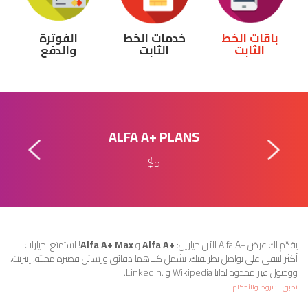
باقات
الخط
خدمات الخط
الفوترة
الثابت
الثابت
والدفع
ALFA A+ PLANS
$5
يقدّم لك عرض +Alfa A الآن خيارين: ‏
+Alfa A
و
Alfa A+ Max
! استمتع بخيارات
أكثر لتبقى على تواصل بطريقتك. تشمل كلتاهما دقائق ورسائل قصيرة محليّة، إنترنت،
ووصول غير محدود لداتا Wikipedia و .LinkedIn.
تطبق الشروط والأحكام.