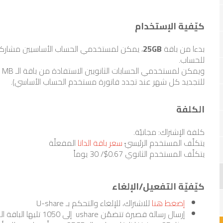
كيّفية الإستخدام
بدءا من باقة
25GB
للحساب.
وي
للتجديد كل شهر عند تجدد فاتورة مستخدم الحساب الأساسي).
الكلفة
كلفة الإشتراك: مجانيّة.
يتكلّف المستخدم الرئيسيّ
سعر باقة الداتا
المفعلّة
يتكلّف المستخدم الثانوي 0.67$/ 30 يوماً
كيّفيّة التفعيل/الإلغاء
إضغط هنا
للاشتراك، للإلغاء والتحكم بـ U-share
إرسال رسالة قصيرة تتضمّن ushare إلى 1050 تليها الباقة التي تريد مشاركتها