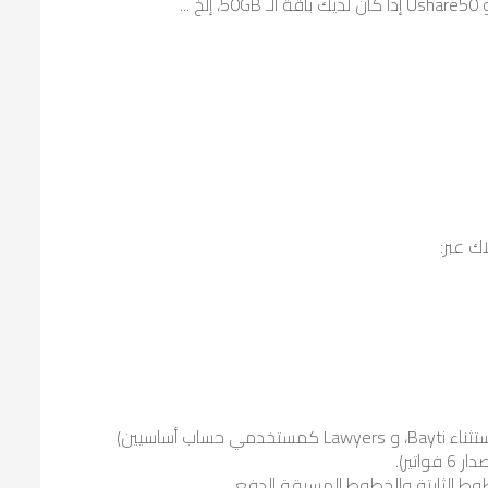
ك عبر:
يمكن لمشتركي الخطوط الثابتة الإستفادة من U-Share (بإستثناء Bayti، و Lawyers كمستخدمي حساب أساسيين)
وط الثابتة والخطوط المسبقة الدفع.