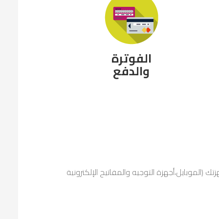
الفوترة
والدفع
تخدام رصيدك من الـ MB من كل أجهزتك (الموبايل،أجهزة التوجيه والمفاتيح الإلكترونية