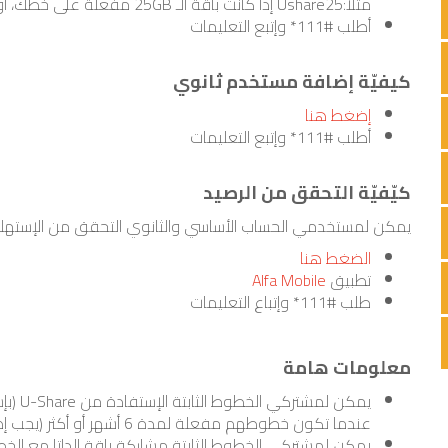
مثلا:Ushare25 إذا كانت باقة الـ 25GB مفعلّة على خطك، أو Ushare50 إذا كان لديك باقة الـ 50GB، إلخ ...
أطلب #111* وإتبع التعليمات
كيفيّة إضافة مستخدم ثانوي
إضغط هنا
أطلب #111* وإتبع التعليمات
كيّفيّة التحقق من الرصيد
يمكن لمستخدمي الحساب الأساسي والثانوي التحقق من الإستهلا
الضغط هنا
تطبيق
Alfa Mobile
طلب #111* وإتباع التعليمات
معلومات هامة
عندما تكون خطوطهم مفعلة لمدة 6 أشهر أو أكثر (يجب إصدار 6 فواتير).
يمكن لمشتركي الخطوط الثابتة مشاركة باقة الداتا مع الخط