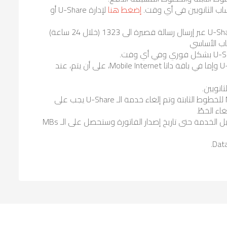
ب الثانويين في أي وقت.
إضغط هنا
لإدارة U-Share أو
يمكن لمستخدمي الحساب الثانويين تأكيد اشتراكهم في U-Share عبر إرسال رسالة قصيرة الى 1323 (خلال 24 ساعة)
ب الأساسي
يمكن لمستخدمي الحساب الثانويين إما الاشتراك في U-Share وإما في باقة داتا Mobile Internet، على أن يتم، عند
إذا كان مستخدمي الحساب الثانويين MOBILE BROADBAND للخطوط الثابتة وتم إلغاء خدمة الـ U-Share يجب على
عند تفعيل الـ Mobile Internet، ستتم الفوترة من تاريخ تفعيل الخدمة حتى تاريخ إصدار الفاتورة وستحصل على الـ MBs