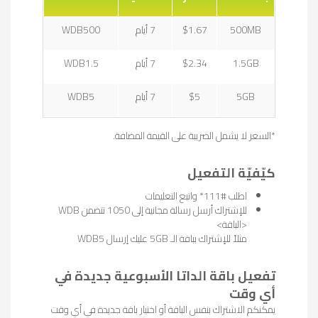
500MB
$1.67
7 أيام
WDB500
1.5GB
$2.34
7 أيام
WDB1.5
5GB
$5
7 أيام
WDB5
*السعر لا يشمل الضريبة على القيمة المضافة.
كيّفيّة التفعيل
اطلب #111* واتبع التعليمات
للإشتراك أرسل رسالة مجانية إلى 1050 تتضمن WDB
<الباقة>
مثلاً للإشتراك بباقة الـ 5GB عليك إرسال WDB5
تفعيل باقة الداتا الأسبوعية جديدة في
أي وقت
يمكنكم الاشتراك بنفس الباقة أو اختيار باقة جديدة في أي وقت