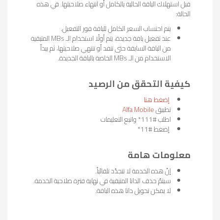
قبل استهلاك الباقة الحالية بالكامل أو انتهاء صلاحيتها. في هذه
الحالة:
يتم احتساب السعر الكامل للباقة فور التفعيل.
عند تفعيل باقة جديدة، يتم أولًا استخدام الـ MBs المتبقية
من الباقة السابقة حتى تنفد أو تنتهي صلاحيتها، ثم يبدأ
الاستخدام من الـ MBs الخاصة بالباقة الجديدة.
كيفية التحقق من الرصيد
إضغط هنا
تطبيق
Alfa Mobile
اطلب #111* واتبع التعليمات
إضغط #11*
معلومات هامة
إنّ هذه الخدمة لا تتجدّد تلقائياً.
سيتمّ حذف الداتا المتبقية في نهاية فترة صلاحية الخدمة.
لا يمكن تحويل داتا هذه الباقة.