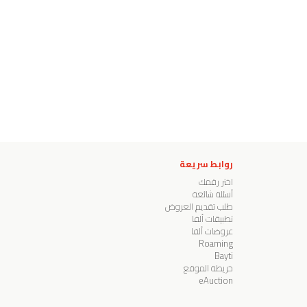
روابط سريعة
اختر رقمك
أسئلة شائعة
طلب تقديم العروض
تطبيقات ألفا
عروضات ألفا
Roaming
Bayti
خريطة الموقع
eAuction