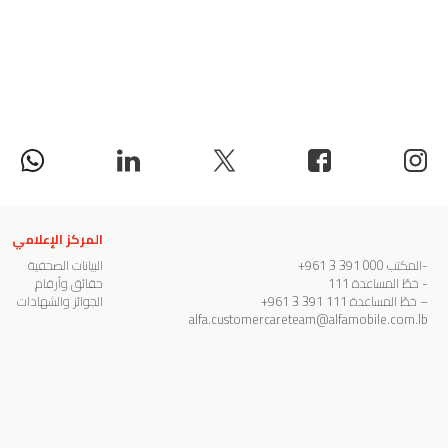
المركز الإعلامي
-المكتب
000 391 3 961+
البيانات الصحفية
- خطّ المساعدة
111
حقائق وأرقام
– خطّ المساعدة
111 391 3 961+
الجوائز والشهادات
alfa.customercareteam@alfamobile.com.lb