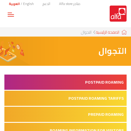
متاجر Alfa store
الدعم
English
/
العربية
Toggle
gation
الصفحة الرئيسية
التجوال
التجوال
POSTPAID ROAMING
POSTPAID ROAMING TARIFFS
PREPAID ROAMING
ROAMING INFORMATION FOR VISITORS