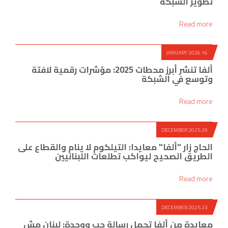
تطوير الشبكة
Read more
16 JANUARY 2026
ألفا تنشر أبرز محطات 2025: مؤشرات رقمية لافتة
وتوسع في الشبكة
Read more
29 DECEMBER 2025
الحاج زار "ألفا" معايدا: التيلكوم لا ينام والقطاع على
الطريق الصحيح ليواكب تطلعات اللبنانيين
Read more
23 DECEMBER 2025
معايدة من ألفا تحمل رسالة حب ووحدة: لبنان مش