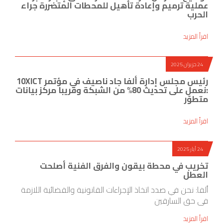
عملية ترميم وإعادة تأهيل للمحطات المتضررة جراء
الحرب
اقرأ المزيد
24 حزيران 2025
رئيس مجلس إدارة ألفا جاد ناصيف في مؤتمر 10XICT
:نعمل على تحديث 80% من الشبكة وقريبا مركز بيانات
متطوّر
اقرأ المزيد
24 أيار 2025
تخريب في محطة بيقون والفرق الفنية أصلحت
العطل
ألفا: نحن في صدد اتخاذ الإجراءات القانونية والقضائية اللازمة
في حق السارقين
اقرأ المزيد