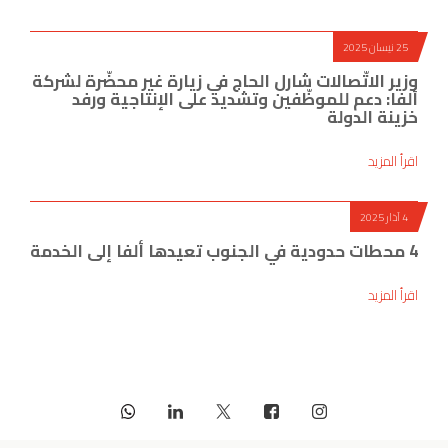
25 نيسان 2025
وزير الاتّصالات شارل الحاج في زيارة غير محضّرة لشركة
ألفا: دعم للموظّفين وتشديد على الإنتاجية ورفد
خزينة الدولة
اقرأ المزيد
4 آذار 2025
4 محطات حدودية في الجنوب تعيدها ألفا إلى الخدمة
اقرأ المزيد