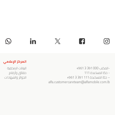
المركز الإعلامي
-المكتب
000 391 3 961+
البيانات الصحفية
- خطّ المساعدة
111
حقائق وأرقام
– خطّ المساعدة
111 391 3 961+
الجوائز والشهادات
alfa.customercareteam@alfamobile.com.lb