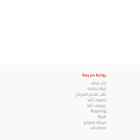
روابط سريعة
اختر رقمك
أسئلة شائعة
طلب تقديم العروض
تطبيقات ألفا
عروضات ألفا
Roaming
Bayti
خريطة الموقع
eAuction