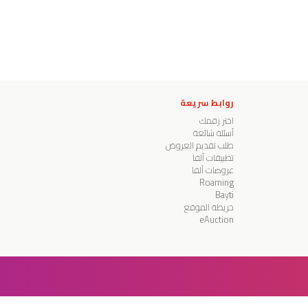
روابط سريعة
اختر رقمك
أسئلة شائعة
طلب تقديم العروض
تطبيقات ألفا
عروضات ألفا
Roaming
Bayti
خريطة الموقع
eAuction