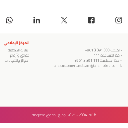
المركز الإعلامي
-المكتب
000 391 3 961+
البيانات الصحفية
- خطّ المساعدة
111
حقائق وأرقام
– خطّ المساعدة
111 391 3 961+
الجوائز والشهادات
alfa.customercareteam@alfamobile.com.lb
© ألفا 2004 - 2025. جميع الحقوق محفوظة