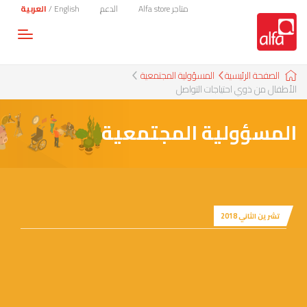
متاجر Alfa store
الدعم
English
/
العربية
Toggle
gation
الصفحة الرئيسية
المسؤولية المجتمعية
الأطفال من ذوي احتياجات التواصل
المسؤولية المجتمعية
تشرين الثاني 2018