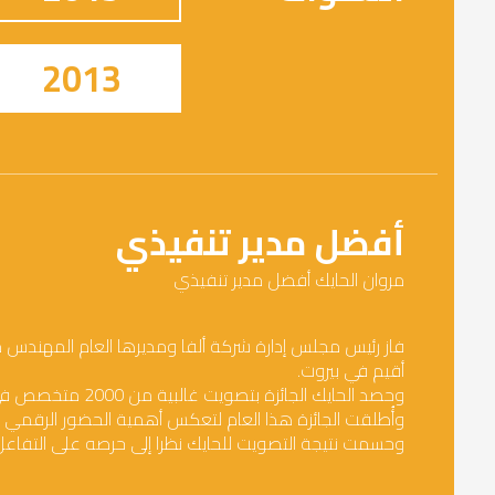
2013
أفضل مدير تنفيذي
مروان الحايك أفضل مدير تنفيذي
أقيم في بيروت.
وحصد الحايك الجائزة بتصويت غالبية من 2000 متخصص في التسويق ووسائل التواصل جرى استفتاؤهم على مدى شهر كامل.
وأُطلقت الجائزة هذا العام لتعكس أهمية الحضور الرقمي 
وحسمت نتيجة التصويت للحايك نظرا إلى حرصه على التفا