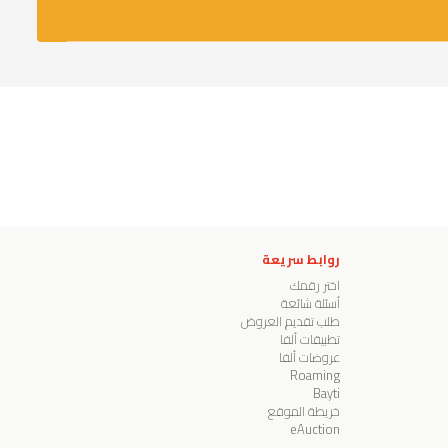
روابط سريعة
اختر رقمك
أسئلة شائعة
طلب تقديم العروض
تطبيقات ألفا
عروضات ألفا
Roaming
Bayti
خريطة الموقع
eAuction