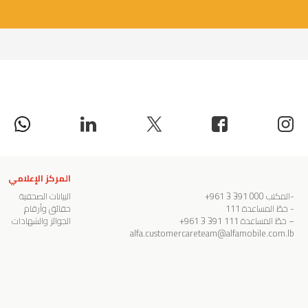
المركز الإعلامي
-المكتب
000 391 3 961+
البيانات الصحفية
- خطّ المساعدة
111
حقائق وأرقام
– خطّ المساعدة
111 391 3 961+
الجوائز والشهادات
alfa.customercareteam@alfamobile.com.lb