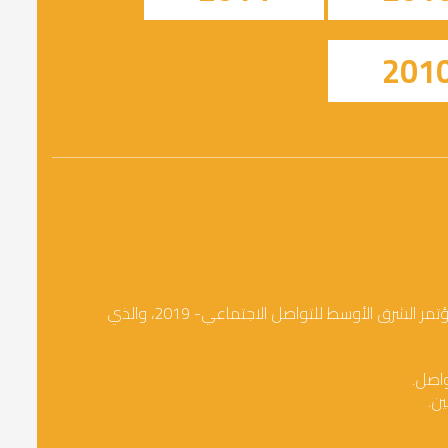
201
فاز رئيس مجلس إدارة شركة ألفا ومديرها العام المهندس مروان الحايك بجائزة أفضل مدير تنفيذي Best Social CEO Award في مؤتمر الشرق الأوسط للتواصل الاجتماعي- 2019، والذي
واصل.
ن.