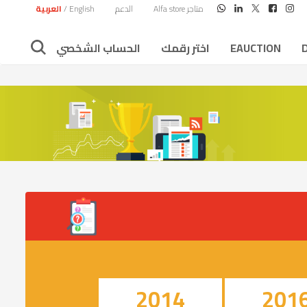
متاجر Alfa store
الدعم
English
/
العربية
EAUCTION
اختر رقمك
الحساب الشخصي
2014
201