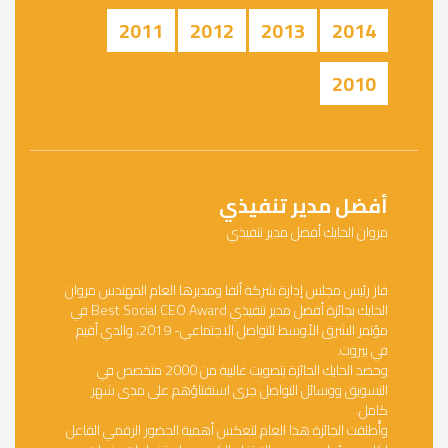
2011
2012
2013
2014
2010
أفضل مدير تنفيذي
مروان الحايك أفضل مدير تنفيذي
فاز رئيس مجلس إدارة شركة ألفا ومديرها العام المهندس مروان
الحايك بجائزة أفضل مدير تنفيذي Best Social CEO Award في
مؤتمر الشرق الأوسط للتواصل الاجتماعي- 2019، والذي أقيم
في بيروت.
وحصد الحايك الجائزة بتصويت غالبية من 2000 متخصص في
التسويق ووسائل التواصل جرى استفتاؤهم على مدى شهر
كامل.
وأُطلقت الجائزة هذا العام لتعكس أهمية الحضور الرقمي الفاعل