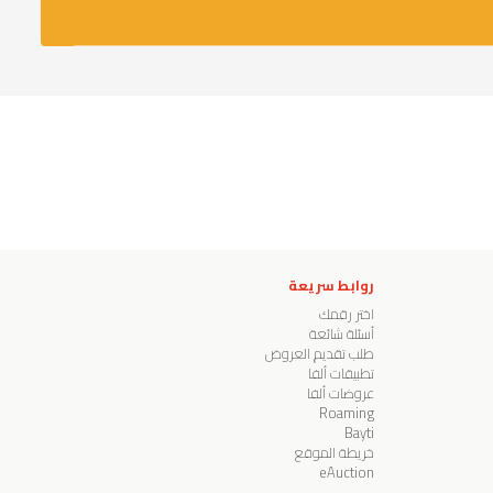
روابط سريعة
اختر رقمك
أسئلة شائعة
طلب تقديم العروض
تطبيقات ألفا
عروضات ألفا
Roaming
Bayti
خريطة الموقع
eAuction