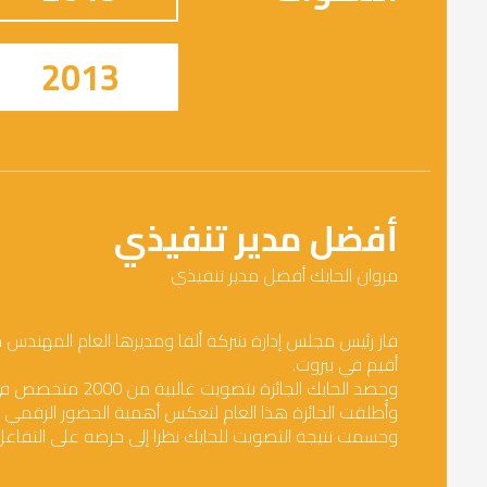
2013
أفضل مدير تنفيذي
مروان الحايك أفضل مدير تنفيذي
أقيم في بيروت.
وحصد الحايك الجائزة بتصويت غالبية من 2000 متخصص في التسويق ووسائل التواصل جرى استفتاؤهم على مدى شهر كامل.
وأُطلقت الجائزة هذا العام لتعكس أهمية الحضور الرقمي 
وحسمت نتيجة التصويت للحايك نظرا إلى حرصه على التفا