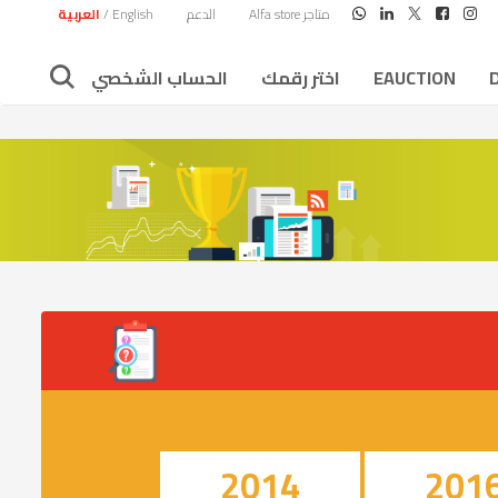
متاجر Alfa store
الدعم
English
/
العربية
EAUCTION
اختر رقمك
الحساب الشخصي
2014
201