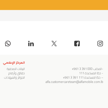
المركز الإعلامي
-المكتب
000 391 3 961+
البيانات الصحفية
- خطّ المساعدة
111
حقائق وأرقام
– خطّ المساعدة
111 391 3 961+
الجوائز والشهادات
alfa.customercareteam@alfamobile.com.lb