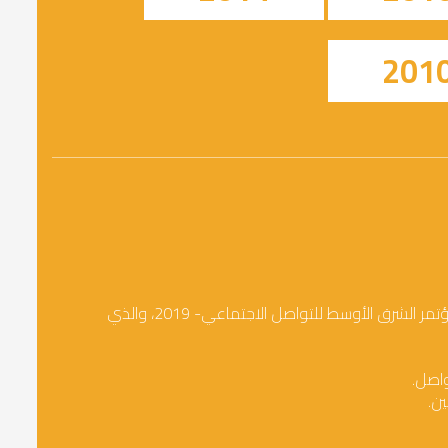
201
فاز رئيس مجلس إدارة شركة ألفا ومديرها العام المهندس مروان الحايك بجائزة أفضل مدير تنفيذي Best Social CEO Award في مؤتمر الشرق الأوسط للتواصل الاجتماعي- 2019، والذي
واصل.
ن.