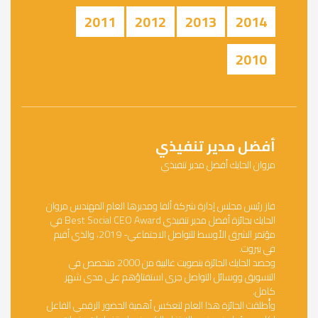
2011
2012
2013
2014
2010
أفضل مدير تنفيذي
مروان الحايك أفضل مدير تنفيذي
فاز رئيس مجلس إدارة شركة ألفا ومديرها العام المهندس مروان
الحايك بجائزة أفضل مدير تنفيذي Best Social CEO Award في
مؤتمر الشرق الأوسط للتواصل الاجتماعي- 2019، والذي أقيم
في بيروت.
وحصد الحايك الجائزة بتصويت غالبية من 2000 متخصص في
التسويق ووسائل التواصل جرى استفتاؤهم على مدى شهر
كامل.
وأُطلقت الجائزة هذا العام لتعكس أهمية الحضور الرقمي الفاعل