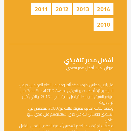
2011
2012
2013
2014
2010
أفضل مدير تنفيذي
مروان الحايك أفضل مدير تنفيذي
فاز رئيس مجلس إدارة شركة ألفا ومديرها العام المهندس مروان
الحايك بجائزة أفضل مدير تنفيذي Best Social CEO Award في
مؤتمر الشرق الأوسط للتواصل الاجتماعي- 2019، والذي أقيم
في بيروت.
وحصد الحايك الجائزة بتصويت غالبية من 2000 متخصص في
التسويق ووسائل التواصل جرى استفتاؤهم على مدى شهر
كامل.
وأُطلقت الجائزة هذا العام لتعكس أهمية الحضور الرقمي الفاعل