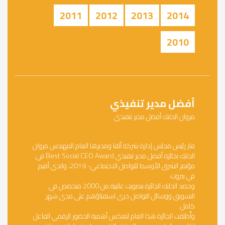
2011
2012
2013
2014
2010
أفضل مدير تنفيذي
مروان الحايك أفضل مدير تنفيذي
فاز رئيس مجلس إدارة شركة ألفا ومديرها العام المهندس مروان
الحايك بجائزة أفضل مدير تنفيذي Best Social CEO Award في
مؤتمر الشرق الأوسط للتواصل الاجتماعي- 2019، والذي أقيم
في بيروت.
وحصد الحايك الجائزة بتصويت غالبية من 2000 متخصص في
التسويق ووسائل التواصل جرى استفتاؤهم على مدى شهر
كامل.
وأُطلقت الجائزة هذا العام لتعكس أهمية الحضور الرقمي الفاعل