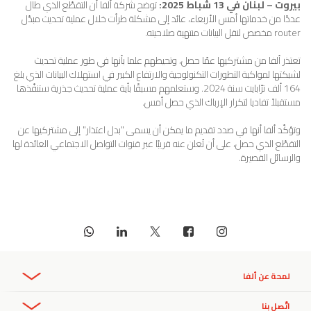
بيروت – لبنان في 13 شباط 2025:
توضح شركة ألفا أن التقطّع الذي طال
عددًا من خدماتها أمس الأربعاء، عائد إلى مشكلة طرأت خلال عملية تحديث مبدّل
router مخصص لنقل البيانات منتهية صلاحيته.
تعتذر ألفا من مشتركيها عمّا حصل، وتحيطهم علما بأنها في طور عملية تحديث
لشبكتها لمواكبة التطورات التكنولوجية والارتفاع الكبير في استهلاك البيانات الذي بلغ
164 ألف ترّابايت سنة 2024. وستعلمهم مسبقًا بأية عملية تحديث جذرية ستنفّذها
مستقبلاً تفاديا لتكرار الإرباك الذي حصل أمس.
وتؤكّد ألفا أنها في صدد تقديم ما يمكن أن يسمى "بدل اعتذار" إلى مشتركيها عن
التقطّع الذي حصل، على أن تُعلن عنه قريبًا عبر قنوات التواصل الاجتماعي العائدة لها
والرسائل القصيرة.
لمحة عن ألفا
نظرة عامة
اتّصل بنا