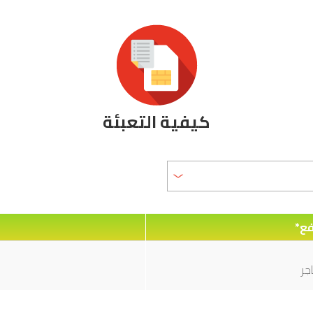
كيفية التعبئة
فع*
جر