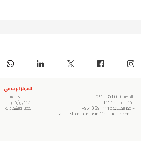
المركز الإعلامي
-المكتب
000 391 3 961+
البيانات الصحفية
- خطّ المساعدة
111
حقائق وأرقام
– خطّ المساعدة
111 391 3 961+
الجوائز والشهادات
alfa.customercareteam@alfamobile.com.lb