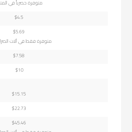
متوفرة حصرياً في المتا
$4.5
$5.69
متوفرة فقط في آلات الصراف
$7.58
$10
$15.15
$22.73
$45.46