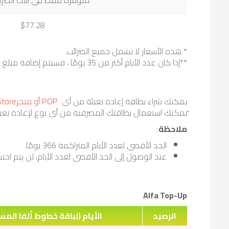
متوفرة فقط في آلات الصراف
$77.28
* هذه الأسعار لا تشمل جميع الضرائب.
**إذا كان عدد الأيام أكثر من 35 يومًا ، فسيتم إضافة مبلغ الرصيد فقط.
يمكنك شراء بطاقة إعادة تعبئة من أي
POP أو متجرAlfa Store
ّيمكنك استعمال بطاقتك المصرفية من أي نوع لإعادة تعبئ
ملاحظة
:
الحد الأقصى لعدد الأيام المتراكمة 366 يومًا.
عند الوصول إلى الحد الأقصى لعدد الأيام، لن يتم احت
Alfa Top-Up
الرصيد
الأيام (لباقة خطوط ألفا الم