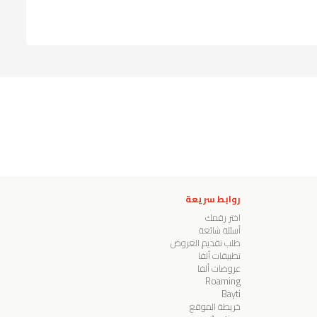
روابط سريعة
اختر رقمك
أسئلة شائعة
طلب تقديم العروض
تطبيقات ألفا
عروضات ألفا
Roaming
Bayti
خريطة الموقع