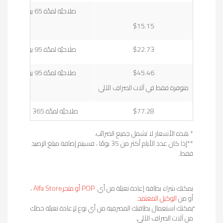
صلاحيّة لمدّة 65 يوماً
$15.15
$22.73
صلاحيّة لمدّة 95 يوماً
$45.46
صلاحيّة لمدّة 95 يوماً
متوفرة فقط في آلات الصراف الآلي
$77.28
صلاحيّة لمدّة 365 يوماً
* هذه الأسعار لا تشمل جميع الضرائب.
**إذا كان عدد الأيام أكثر من 35 يومًا ، فسيتم إضافة مبلغ الرصيد
فقط.
يمكنك شراء بطاقة إعادة تعبئة من أي
POP أو متجرAlfa Store
،
أو من
الوكيل المعتمد
.
ّيمكنك استعمال بطاقتك المصرفية من أي نوع لإعادة تعبئة خطك
من آلات الصراف الآلي.