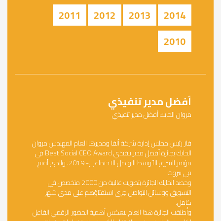
2011
2012
2013
2014
2010
أفضل مدير تنفيذي
مروان الحايك أفضل مدير تنفيذي
فاز رئيس مجلس إدارة شركة ألفا ومديرها العام المهندس مروان
الحايك بجائزة أفضل مدير تنفيذي Best Social CEO Award في
مؤتمر الشرق الأوسط للتواصل الاجتماعي- 2019، والذي أقيم
في بيروت.
وحصد الحايك الجائزة بتصويت غالبية من 2000 متخصص في
التسويق ووسائل التواصل جرى استفتاؤهم على مدى شهر
كامل.
وأُطلقت الجائزة هذا العام لتعكس أهمية الحضور الرقمي الفاعل