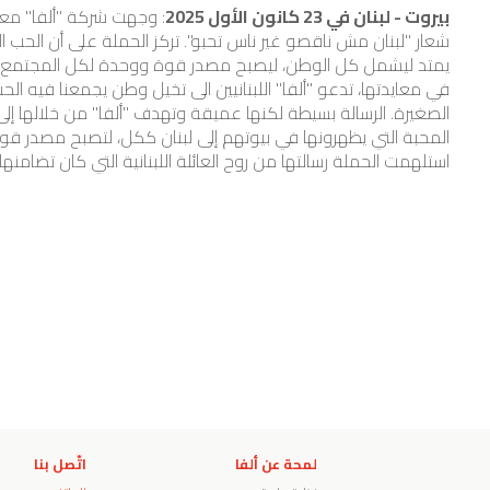
بيروت - لبنان في 23 كانون الأول 2025
: وجهت شركة "ألفا" معاي
شعار "لبنان مش ناقصو غير ناس تحبو". تركز الحملة على أن الحب ا
يمتد ليشمل كل الوطن، ليصبح مصدر قوة ووحدة لكل المجتمع.
في معايدتها، تدعو "ألفا" اللبنانيين الى تخيل وطن يجمعنا فيه ال
الصغيرة. الرسالة بسيطة لكنها عميقة وتهدف "ألفا" من خلالها إل
المحبة التي يظهرونها في بيوتهم إلى لبنان ككل، لتصبح مصدر قوة
استلهمت الحملة رسالتها من روح العائلة اللبنانية التي كان تضامنها
لمحة عن ألفا
اتّصل بنا