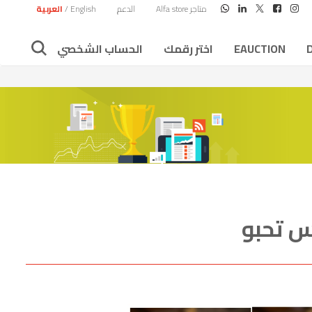
متاجر Alfa store
الدعم
English
/
العربية
EAUCTION
اختر رقمك
الحساب الشخصي
س تحبو