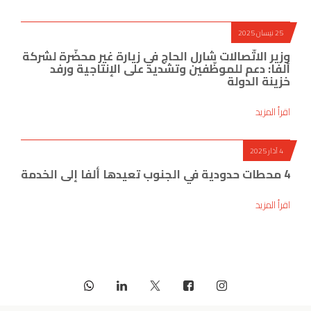
25 نيسان 2025
وزير الاتّصالات شارل الحاج في زيارة غير محضّرة لشركة
ألفا: دعم للموظّفين وتشديد على الإنتاجية ورفد
خزينة الدولة
اقرأ المزيد
4 آذار 2025
4 محطات حدودية في الجنوب تعيدها ألفا إلى الخدمة
اقرأ المزيد