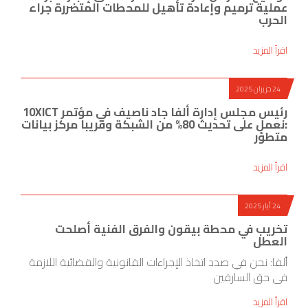
عملية ترميم وإعادة تأهيل للمحطات المتضررة جراء
الحرب
اقرأ المزيد
24 حزيران 2025
رئيس مجلس إدارة ألفا جاد ناصيف في مؤتمر 10XICT
:نعمل على تحديث 80% من الشبكة وقريبا مركز بيانات
متطوّر
اقرأ المزيد
24 أيار 2025
تخريب في محطة بيقون والفرق الفنية أصلحت
العطل
ألفا: نحن في صدد اتخاذ الإجراءات القانونية والقضائية اللازمة
في حق السارقين
اقرأ المزيد