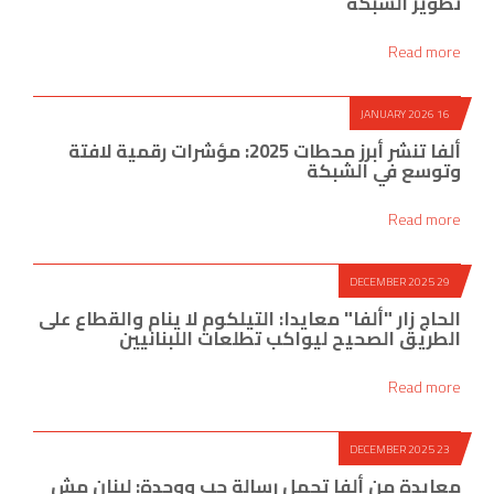
تطوير الشبكة
Read more
16 JANUARY 2026
ألفا تنشر أبرز محطات 2025: مؤشرات رقمية لافتة
وتوسع في الشبكة
Read more
29 DECEMBER 2025
الحاج زار "ألفا" معايدا: التيلكوم لا ينام والقطاع على
الطريق الصحيح ليواكب تطلعات اللبنانيين
Read more
23 DECEMBER 2025
معايدة من ألفا تحمل رسالة حب ووحدة: لبنان مش