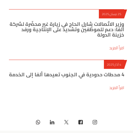
25 نيسان 2025
وزير الاتّصالات شارل الحاج في زيارة غير محضّرة لشركة
ألفا: دعم للموظّفين وتشديد على الإنتاجية ورفد
خزينة الدولة
اقرأ المزيد
4 آذار 2025
4 محطات حدودية في الجنوب تعيدها ألفا إلى الخدمة
اقرأ المزيد