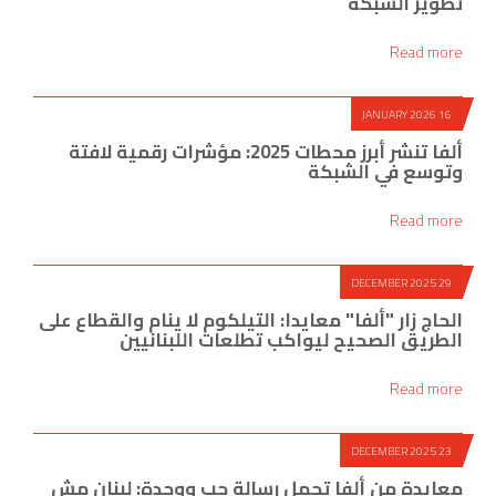
تطوير الشبكة
Read more
16 JANUARY 2026
ألفا تنشر أبرز محطات 2025: مؤشرات رقمية لافتة
وتوسع في الشبكة
Read more
29 DECEMBER 2025
الحاج زار "ألفا" معايدا: التيلكوم لا ينام والقطاع على
الطريق الصحيح ليواكب تطلعات اللبنانيين
Read more
23 DECEMBER 2025
معايدة من ألفا تحمل رسالة حب ووحدة: لبنان مش