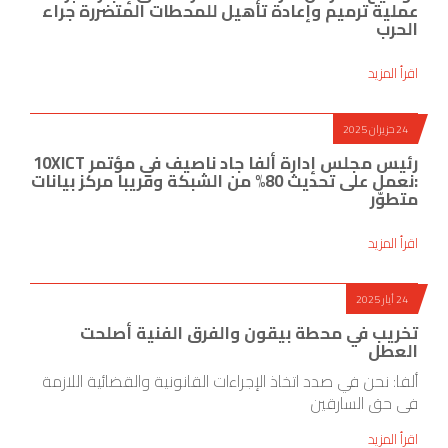
عملية ترميم وإعادة تأهيل للمحطات المتضررة جراء
الحرب
اقرأ المزيد
24 حزيران 2025
رئيس مجلس إدارة ألفا جاد ناصيف في مؤتمر 10XICT
:نعمل على تحديث 80% من الشبكة وقريبا مركز بيانات
متطوّر
اقرأ المزيد
24 أيار 2025
تخريب في محطة بيقون والفرق الفنية أصلحت
العطل
ألفا: نحن في صدد اتخاذ الإجراءات القانونية والقضائية اللازمة
في حق السارقين
اقرأ المزيد