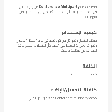
Conference Multiparty
تمكنّك خدمة
من إجراء اتصال
بين عدة أشخاص في الوقت نفسه (ما يصل إلى ٦ أشخاص بمن
فيهم أنت).
كيّفيّة الإستخدام
يمكنك الاتّصال برقم أوّل من ثمّ وضعه في حالة "الانتظار" للاتصال
برقم آخر، ومن ثمّ الضغط على "جمع كلّ الاتصالات" لجمع كافّة
الأطراف في مكالمة واحدة.
الكلفة
كلفة الإستراك: مجانيّة.
كيّفيّة التفعيل/الإلغاء
خدمة Conference Multiparty مفعلّة بشكل تلقائي.