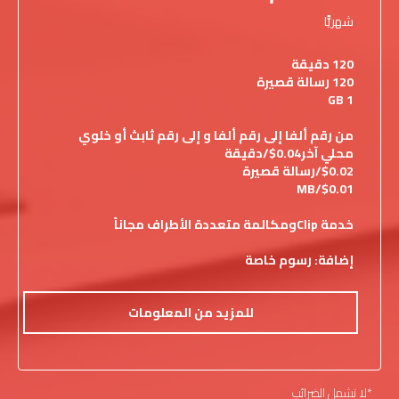
شهريًّا
120 دقيقة
120 رسالة قصيرة
1 GB
من رقم ألفا إلى رقم ألفا و إلى رقم ثابث أو خلوي
محلي آخر0.04$/دقيقة
$0.02/رسالة قصيرة
MB/$0.01
خدمة Clipومكالمة متعددة الأطراف مجاناً
إضافة: رسوم خاصة
للمزيد من المعلومات
*لا تشمل الضرائب