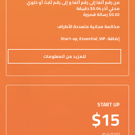
من رقم ألفا إلى رقم ألفا و إلى رقم ثابث أو خلوي
محلي آخر 0.04$ دقيقة
$0.02 رسالة قصيرة
مكالمة مجانية متعددة الأطراف
إضافة: Start-up, Essential, VIP
للمزيد من المعلومات
START UP
$15
لمدة شهر