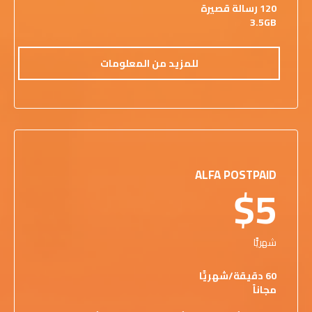
120 رسالة قصيرة
3.5GB
للمزيد من المعلومات
ALFA POSTPAID
$5
شهريًّا
60 دقيقة/شهريًّا
مجاناً