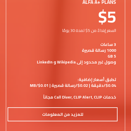
ALFA A+ PLANS
$5
السعر إبتداءً من 5$ لمدة 30 يومًا
3 ساعات
1000 رسالة قصيرة
5 GB
وصول غير محدود إلى Wikipedia و LinkedIn
تطبق أسعار إضافية:
$0.04/دقيقة | 0.02$/رسالة قصيرة | 0.01$/MB
خدمات Call Diver, CLIP Alert, CLIP مجاناً
للمزيد من المعلومات