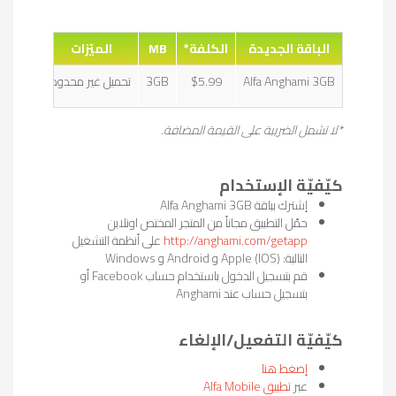
الباقة الجديدة
الكلفة*
MB
الميّزات
Alfa Anghami 3GB
$5.99
3GB
تحميل غير محدود
*لا تشمل الضريبة على القيمة المضافة.
كيّفيّة الإستخدام
إشترك بباقة Alfa Anghami 3GB
حمّل التطبيق مجاناً من المتجر المختص اونلاين
http://anghami.com/getapp
على أنظمة التشغيل
التالية: (Apple (IOS و Android و Windows
قم بتسجيل الدخول باستخدام حساب Facebook أو
بتسجيل حساب عند Anghami
كيّفيّة التفعيل/الإلغاء
إضغط هنا
عبر
تطبيق Alfa Mobile