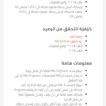
طلب #111* واتبع التعليمات
لإشتراك أرسل رسالة قصيرة (مجانا) الى 1050 تتضمن AA
لإلغاء الاشتراك أرسل رسالة قصيرة (مجاناً) إلى 1050
تتضمن DA
كيّفيّة التحقق من الرصيد
إضغط هنا
عبر
تطبيق Alfa Mobile
أطلب #111* واتبع التعليمات
أطلب #11*
معلومات هامة
سيتمّ تجديد Alfa Anghami تلقائيا كل ثلاثين يوماً
لا يمكن استخدام MB المخصصة لـ Alfa Anghami إلا في
هذا التطبيق
سيتمّ احتساب الـ MB الإضافي من باقة الداتا إذا كنت
مشتركٌ في نفس الوقت في أي باقة داتا وباقة Anghami
بإمكانك تغيير الباقة في أي وقت، ويجري تفعيلها اعتبارا
من تاريخ التجديد
عند الدخول لأول مرة، أطفئ الواي فاي وسجل دخولك